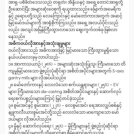
အာရှ-ပစိဖိတ်ဒေသသည် တရုတ်၊ အိန္ဒိယနှင့် အရှေ့တောင်အာရှတို့
ဦးဆောင်ပြီး အများဆုံးဝေစုကို ရယူထားသည်။ မြောက်အမေရိက
နှင့် ဥရောပတို့သည် လေကြောင်းနှင့် မော်တော်ကားအတွက် အဆင့်
မြင့်မော်ဒယ်များကို အာရုံစိုက်ကြသည်။ အရှေ့အလယ်ပိုင်းသည်
လည်း အလျင်အမြန်ကြီးထွားလာသော ဈေးကွက်တစ်ခု ဖြစ်လာ
နေသည်။
အဓိကဝယ်လိုအားနှင့်အသုံးချမှုများ
ဝယ်လိုအားသည် အဓိကအားဖြင့် မြင့်မားသော ကြီးထွားမှုရှိသော
နယ်ပယ်လေးခုမှ လာပါသည်-
၁။ အာကာသယာဉ် (၂၈%)
–
အများဆုံးအသုံးပြုသူ၊ ကြီးမားသော တိ
ကျမှုမြင့်မားသော ဖွဲ့စည်းပုံဆိုင်ရာ အစိတ်အပိုင်းများအတွက် 5-axis
gantry mills များ လိုအပ်ပါသည်။
၂။ မော်တော်ကားနှင့် လေးလံသော စက်ယန္တရားများ (၂၅%)
–
EV
များ၊ ကြီးမားသော die-casting အစိတ်အပိုင်းများနှင့် ဆောက်လုပ်
ရေးစက်ပစ္စည်းများကြောင့် မြှင့်တင်ခဲ့သည်။
၃။ စွမ်းအင်နှင့် စွမ်းအား (၂၂%)
–
လေစွမ်းအင်၊ ရေအားလျှပ်စစ်နှင့်
နျူကလီးယားစွမ်းအင်တို့သည် လေးလံသော မာကျောသော မော်
ဒယ်များ လိုအပ်ပါသည်။
၄။ မှိုနှင့် ဆောက်လုပ်ရေး (၂၅%)
–
မှိုကြီးများနှင့် ဖွဲ့စည်းပုံဆိုင်ရာ
အစိတ်အပိုင်းများကို ထိရောက်စွာ စီမံဆောင်ရွက်သည်။