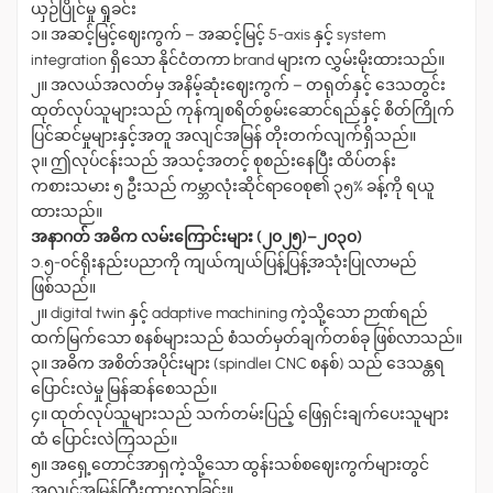
ယှဉ်ပြိုင်မှု ရှုခင်း
၁။ အဆင့်မြင့်ဈေးကွက်
–
အဆင့်မြင့် 5-axis နှင့် system
integration ရှိသော နိုင်ငံတကာ brand များက လွှမ်းမိုးထားသည်။
၂။ အလယ်အလတ်မှ အနိမ့်ဆုံးဈေးကွက်
–
တရုတ်နှင့် ဒေသတွင်း
ထုတ်လုပ်သူများသည် ကုန်ကျစရိတ်စွမ်းဆောင်ရည်နှင့် စိတ်ကြိုက်
ပြင်ဆင်မှုများနှင့်အတူ အလျင်အမြန် တိုးတက်လျက်ရှိသည်။
၃။ ဤလုပ်ငန်းသည် အသင့်အတင့် စုစည်းနေပြီး ထိပ်တန်း
ကစားသမား ၅ ဦးသည် ကမ္ဘာလုံးဆိုင်ရာဝေစု၏ ၃၅% ခန့်ကို ရယူ
ထားသည်။
အနာဂတ် အဓိက လမ်းကြောင်းများ (၂၀၂၅)
–
၂၀၃၀)
၁.၅-ဝင်ရိုးနည်းပညာကို ကျယ်ကျယ်ပြန့်ပြန့်အသုံးပြုလာမည်
ဖြစ်သည်။
၂။ digital twin နှင့် adaptive machining ကဲ့သို့သော ဉာဏ်ရည်
ထက်မြက်သော စနစ်များသည် စံသတ်မှတ်ချက်တစ်ခု ဖြစ်လာသည်။
၃။ အဓိက အစိတ်အပိုင်းများ (spindle၊ CNC စနစ်) သည် ဒေသန္တရ
ပြောင်းလဲမှု မြန်ဆန်စေသည်။
၄။ ထုတ်လုပ်သူများသည် သက်တမ်းပြည့် ဖြေရှင်းချက်ပေးသူများ
ထံ ပြောင်းလဲကြသည်။
၅။ အရှေ့တောင်အာရှကဲ့သို့သော ထွန်းသစ်စဈေးကွက်များတွင်
အလျင်အမြန်ကြီးထွားလာခြင်း။