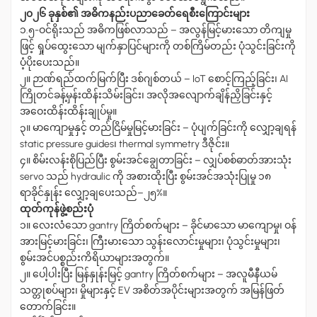
၂၀၂၆ ခုနှစ်၏ အဓိကနည်းပညာခေတ်ရေစီးကြောင်းများ
၁.၅-ဝင်ရိုးသည် အဓိကဖြစ်လာသည်
–
အလွန်မြင့်မားသော တိကျမှု
ဖြင့် ရှုပ်ထွေးသော မျက်နှာပြင်များကို တစ်ကြိမ်တည်း ပုံသွင်းခြင်းကို
ပံ့ပိုးပေးသည်။
၂။ ဉာဏ်ရည်ထက်မြက်ပြီး ဒစ်ဂျစ်တယ်
–
IoT စောင့်ကြည့်ခြင်း၊ AI
ကြိုတင်ခန့်မှန်းထိန်းသိမ်းခြင်း၊ အလိုအလျောက်ချိန်ညှိခြင်းနှင့်
အဝေးထိန်းထိန်းချုပ်မှု။
၃။ မာကျောမှုနှင့် တည်ငြိမ်မှုမြင့်မားခြင်း
–
ပုံပျက်ခြင်းကို လျှော့ချရန်
static pressure guides၊ thermal symmetry ဒီဇိုင်း။
၄။ စိမ်းလန်းစိုပြည်ပြီး စွမ်းအင်ချွေတာခြင်း
–
လျှပ်စစ်ဓာတ်အားသုံး
servo သည် hydraulic ကို အစားထိုးပြီး စွမ်းအင်အသုံးပြုမှု ၁၈
ရာခိုင်နှုန်း လျှော့ချပေးသည်
–
၂၅%။
ထုတ်ကုန်ဖွဲ့စည်းပုံ
၁။ လေးလံသော gantry ကြိတ်စက်များ
–
ခိုင်မာသော မာကျောမှု၊ ဝန်
အားမြင့်မားခြင်း၊ ကြီးမားသော သွန်းလောင်းမှုများ၊ ပုံသွင်းမှုများ၊
စွမ်းအင်ပစ္စည်းကိရိယာများအတွက်။
၂။ ပေါ့ပါးပြီး မြန်နှုန်းမြင့် gantry ကြိတ်စက်များ
–
အလူမီနီယမ်
သတ္တုစပ်များ၊ မှိုများနှင့် EV အစိတ်အပိုင်းများအတွက် အမြန်ဖြတ်
တောက်ခြင်း။