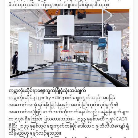
ဖိတ်သည် အဓိက ကြီးထွားမှုအင်ဂျင်အဖြစ် ရှိနေပါသည်။
عربي
မြန်မာ
Tiếng Việt
ကမ္ဘာလုံးဆိုင်ရာဈေးကွက်ခြုံငုံသုံးသပ်ချက်
ကမ္ဘာလုံးဆိုင်ရာ gantry milling စက်ဈေးကွက်သည် အခြေခံ
အဆောက်အအုံ ရင်းနှီးမြှုပ်နှံမှုနှင့် အဆင့်မြင့်ထုတ်လုပ်မှုတို့၏
အထောက်အပံ့ဖြင့် ဆက်လက်တိုးတက်နေပါသည်။ ခန့်မှန်းချက်များ
က ၅.၃% ရှိကြောင်း ပြသထားသည်။
–
၂၀၃၃ ခုနှစ်အထိ ၅.၅% CAGR
ရှိပြီး ၂၀၃၃ ခုနှစ်တွင် ဈေးကွက်တန်ဖိုး ဒေါ်လာ ၁.၉ ဘီလီယံကျော် ရှိ
လိမ့်မည်ဟု မျှော်လင့်ရသည်။