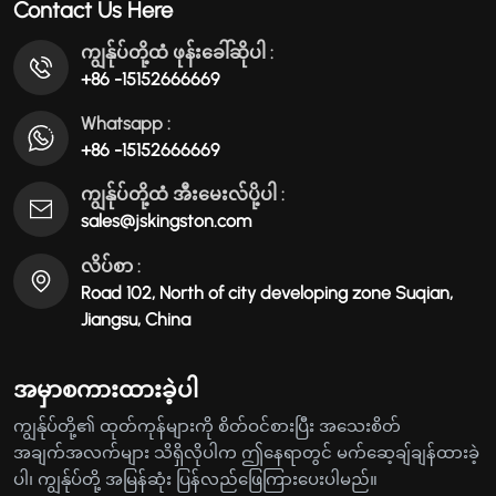
Contact Us Here
ကျွန်ုပ်တို့ထံ ဖုန်းခေါ်ဆိုပါ :
+86 -15152666669
Whatsapp :
+86 -15152666669
ကျွန်ုပ်တို့ထံ အီးမေးလ်ပို့ပါ :
sales@jskingston.com
လိပ်စာ :
Road 102, North of city developing zone Suqian,
Jiangsu, China
အမှာစကားထားခဲ့ပါ
ကျွန်ုပ်တို့၏ ထုတ်ကုန်များကို စိတ်ဝင်စားပြီး အသေးစိတ်
အချက်အလက်များ သိရှိလိုပါက ဤနေရာတွင် မက်ဆေ့ချ်ချန်ထားခဲ့
ပါ၊ ကျွန်ုပ်တို့ အမြန်ဆုံး ပြန်လည်ဖြေကြားပေးပါမည်။