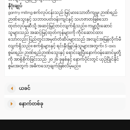
နိဂုံးချုပ်
gantry milling စက်လုပ်ငန်းသည် မြင့်မားသောတိကျမှု၊ ဉာဏ်ရည်
ဉာဏ်သွေးနှင့် သဘာဝပတ်ဝန်းကျင်နှင့် သဟဇာတဖြစ်သော
ထုတ်လုပ်မှုဆီသို့ အဆင့်မြှင့်တင်လျက်ရှိသည်။ ကမ္ဘာ့ဦးဆောင်
သူများသည် အဆင့်မြင့်ထုတ်ကုန်များကို ကိုင်ဆောင်ထား
သော်လည်း ပြည်တွင်းအမှတ်တံဆိပ်များသည် အလျင်အမြန်လိုက်မီ
လျက်ရှိသည်။ စက်ရုံများနှင့် ရင်းနှီးမြှုပ်နှံသူများအတွက်၊ 5-axis
စွမ်းရည်၊ ဉာဏ်ရည်ဉာဏ်သွေးနှင့် ရောင်းချပြီးနောက်ဝန်ဆောင်မှုတို့
ကို အာရုံစိုက်ခြင်းသည် ၂၀၂၆ ခုနှစ်နှင့် နောက်ပိုင်းတွင် ယှဉ်ပြိုင်နိုင်
စွမ်းအတွက် အဓိကသော့ချက်ဖြစ်လိမ့်မည်။
ယခင်
နောက်တစ်ခု