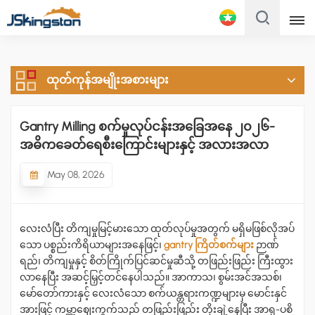
မြန်မာ
ထုတ်ကုန်အမျိုးအစားများ
English
Français
Gantry Milling စက်မှုလုပ်ငန်းအခြေအနေ ၂၀၂၆-
အဓိကခေတ်ရေစီးကြောင်းများနှင့် အလားအလာ
Русский
May 08, 2026
Italiano
Español
လေးလံပြီး တိကျမှုမြင့်မားသော ထုတ်လုပ်မှုအတွက် မရှိမဖြစ်လိုအပ်
Português
သော ပစ္စည်းကိရိယာများအနေဖြင့်၊
gantry ကြိတ်စက်များ
ဉာဏ်
ရည်၊ တိကျမှုနှင့် စိတ်ကြိုက်ပြင်ဆင်မှုဆီသို့ တဖြည်းဖြည်း ကြီးထွား
Türk
လာနေပြီး အဆင့်မြှင့်တင်နေပါသည်။ အာကာသ၊ စွမ်းအင်အသစ်၊
မော်တော်ကားနှင့် လေးလံသော စက်ယန္တရားကဏ္ဍများမှ မောင်းနှင်
Polski
အားဖြင့် ကမ္ဘာ့ဈေးကွက်သည် တဖြည်းဖြည်း တိုးချဲ့နေပြီး အာရှ-ပစိ