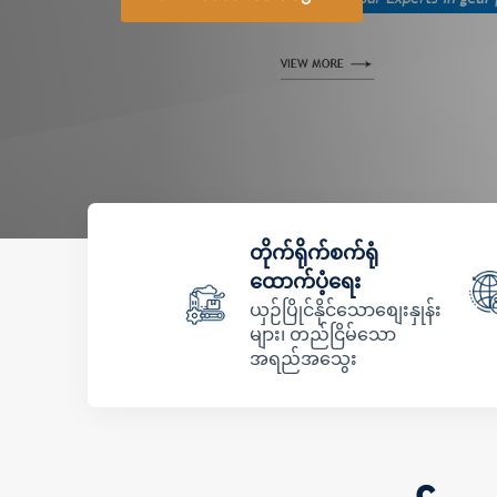
တိုက်ရိုက်စက်ရုံ
ထောက်ပံ့ရေး
ယှဉ်ပြိုင်နိုင်သောစျေးနှုန်း
များ၊ တည်ငြိမ်သော
အရည်အသွေး