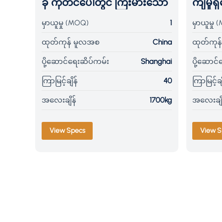
ခုံ ကုတင်ပေါ်တွင် ကြီးမားသော
ကျမှု
လွှဲစက်ပါရှိသည်
အလျားလ
မှာယူမှု (MOQ)
1
မှာယူမှု
ခုံစက်
ထုတ်ကုန် မူလအစ
China
ထုတ်ကုန
ပို့ဆောင်ရေးဆိပ်ကမ်း
Shanghai
ပို့ဆောင
ကြာမြင့်ချိန်
40
ကြာမြင့်ချ
အလေးချိန်
1700kg
အလေးချိ
View Specs
View S