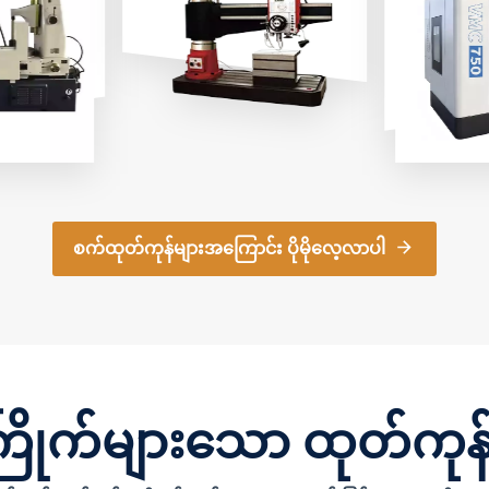
လုပ်ဆောင်ချက်တွေကို
စက်ကိရိယ
်ပြိုင်နိုင်
လုပ်ဆောင်နိုင်ပါတယ် တူး
automatic
စျေးနှုန်း။
ဖော်ခြင်း၊ ඔප දැමීම၊
(ATC) နှင့
rameters
ဖောက်ထွင်းခြင်း၊ တန်ပြန်
စနစ်များ
g ကိုကြည့်ရှု
နစ်မြုပ်ခြင်း၊နှင့်
သောကြောင့
အစက်အပြောက်များကို
အစိတ်အပို
မျက်နှာမူခြင်း။၎င်းကို
အတွက် ထ
၎င်း၏ ရိုးရှင်းသော
မှု၊ ထပ်ခ
ဖွဲ့စည်းပုံ၊ လွယ်ကူစွာ
လုပ်ဆောင်နို
လည်ပတ်နိုင်မှုနှင့်
ရောက်မှုက
စက်ထုတ်ကုန်များအကြောင်း ပိုမိုလေ့လာပါ
ကျယ်ပြန့်သောအသုံးချနိုင်မှု
မော်တော်
ကြောင့် စက်ပစ္စည်း
အာကာသယာဉ်
ထုတ်လုပ်ခြင်း၊ ဟာ့ဒ်ဝဲ
ခြင်း၊ စက်ပ
ပြုပြင်ခြင်း၊ မှိုပြုလုပ်ခြင်း၊
အစိတ်အပိုင
မော်တော်ကားပြုပြင်
မှုအင်ဂျင်န
ထိန်းသိမ်းခြင်းနှင့် အမျိုး
ကျယ်ကျယ်ပ
မျိုးသောတပ်ဆင်မှုလုပ်ငန်း
ထားသော ကျ
များတွင် ကျယ်ကျယ်ပြန့်
Machining
ြိုက်များသော ထုတ်ကုန်
ပြန့်အသုံးပြုကြသည်။
ကွဲပြားသေ
လိုအပ်ချက်