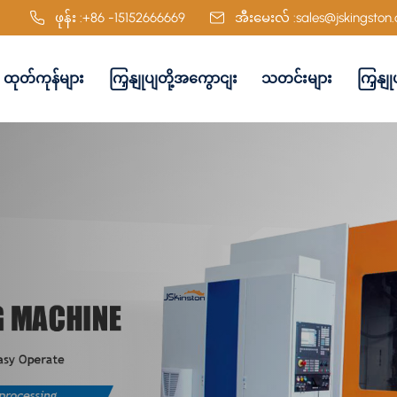
ဖုန်း :
+86 -15152666669
အီးမေးလ် :
sales@jskingston
ထုတ်ကုန်များ
ကြှနျုပျတို့အကွောငျး
သတင်းများ
ကြှနျ