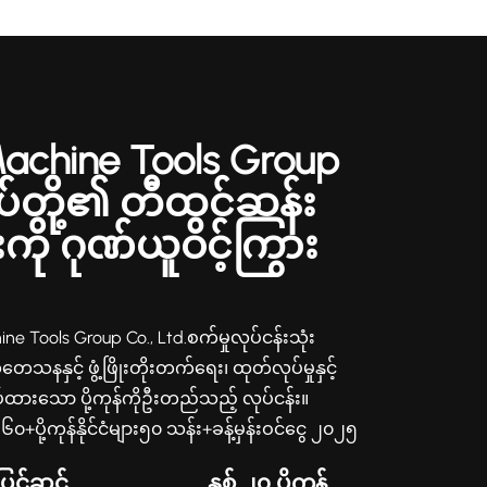
Machine Tools Group
ပ်တို့၏ တီထွင်ဆန်း
်းကို ဂုဏ်ယူဝင့်ကြွား
e Tools Group Co., Ltd.စက်မှုလုပ်ငန်းသုံး
ေသနနှင့် ဖွံ့ဖြိုးတိုးတက်ရေး၊ ထုတ်လုပ်မှုနှင့်
းစပ်ထားသော ပို့ကုန်ကိုဦးတည်သည့် လုပ်ငန်း။
ို့ကုန်နိုင်ငံများ၅၀ သန်း+ခန့်မှန်းဝင်ငွေ ၂၀၂၅
ည်သူများနည်းအပေါ်ကိုပဲ အားကိုးနေတာ တည်ငြိမ်သော
ပြင်ဆင်
နှစ် ၂၀ ပို့ကုန်