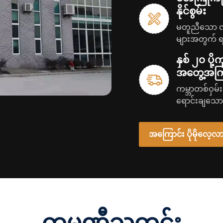
သမဝါယမ ပြုပြင်ထုတ်လုပ
နိုင်စွမ်း
ထုတ်လုပ်မှုစွမ်းရည်ရှိပြီး
မတူညီသော လ
တို့သည် နည်းပညာဆန်းသစ်
များအတွက် ရရ
ရည်ထက်မြက်ပြီး စိမ်းလန်း
စိတ်ကြိုက်ဖြေ
များ၏ အစိတ်အပိုင်းတစ်ခ
နှစ် ၂၀ ပို့က
များ
အရည်အသွေးမြင့်၊ စွမ်
အတွေ့အကြ
သော ထုတ်ကုန်များကို ပ
ကမ္ဘာတစ်ဝှမ်း
CNC သတ္တုချည်ငင်စက်များ
ရောင်းချသော
များဖြင့် ရင
နှင့် ကြိတ်စက်များ CNC
ထောက်ပံ့ရေး
တောက်စက်များ ဖိဘရိတ်စက
အကြောင်း ပိုမိုလေ့လာ
နယ်ပယ်များ- စက်မှုထုတ်လ
အစိတ်အပိုင်းများနှင့် စ
ကမ္ဘာလုံးဆိုင်ရာဈေးကွက်ရ
အလားအလာကို ပြသခဲ့သည်။ က
သို့ တင်ပို့လျက်ရှိသည်။ 
လံဘီယာ၊ ဒူဘိုင်း၊ ဆော်ဒီ
ကုမ္ပဏီသတင်း