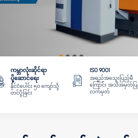
ကမ္ဘာလုံးဆိုင်ရာ
IS0 9001
ပို့ဆောင်ရေး
အရည်အသွေးပြည့်မီ
ကြောင်း အသိအမှတ်ပြ
နိုင်ငံပေါင်း ၅၀ ကျော်သို့
လက်မှတ်
တင်ပို့ခြင်း