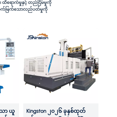
ာင့်တင်းသော
ရောက်မှုနှင့် တည်ငြိမ်မှုကို
ံ၊ တည်ငြိမ်သော
ဏ်ရည်ထက်မြက်သောလည်ပတ်မှုကို
ရည်နှင့် ပြောင်း
ွယ်ရှိသော
များပါရှိသည်။
ိသော ယူ
Kingston ၂၀၂၆ ခုနှစ်ထုတ်
ထိရ