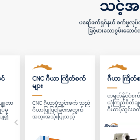
သင့်အတ
ပရော်ဖက်ရှင်နယ် စက်မှုလုပ
မြင့်မားသောစွမ်းဆောင်ရ
င်
CNC ဂီယာ ကြိတ်စက်
ဂီယာ ကြိတ်
များ
တရုတ်နိုင်ငံစက်ရ
ယုံကြည်စိတ်ခ
ပျူတာ
CNC ဂီယာပုံသွင်းစက် သည်
ဂီယာပုံသွင်းစက်
ပ်မှု
ဂီယာပြုပြင်ခြင်းအတွက်
ပါ။ ကျွန်ုပ်တို
ပြု၍
အထူးအသုံးပြုသည့်
ထုတ်လုပ်ရန်အတွ
္တု
မြင့်မားသောတိကျမှုရှိသော
CNC ဂီယာပုံသွ
အထူးစက်ကိရိယာတစ်ခု
ကို ပေးဆောင်
့်မြင့်
ဖြစ်သည်။၎င်းသည်