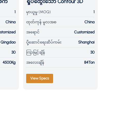
်စက်
ရှုပ်ထွေးသော Contour 3D
အတွက
မျက်နှာပြင်အတွက် အသစ်
သော
1
မှာယူမှု (MOQ)
1
မှာယူမ
ထွက် 3-Axis CNC Gantry
လိုက
China
ထုတ်ကုန် မူလအစ
China
ထုတ်က
Milling Center
stomized
အရောင်
Customized
အရော
Qingdao
ပို့ဆောင်ရေးဆိပ်ကမ်း
Shanghai
ပို့ဆေ
30
ကြာမြင့်ချိန်
30
ကြာမြင်
4500Kg
အလေးချိန်
84Ton
အလေးခ
View Specs
Vie