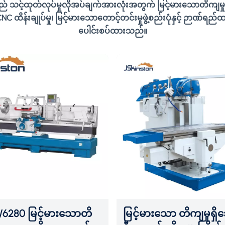
စေရန် တေ
် သင့်ထုတ်လုပ်မှုလိုအပ်ချက်အားလုံးအတွက် မြင့်မားသောတိကျမှု၊ ထိ
ဖွဲ့စည်းပု
် CNC ထိန်းချုပ်မှု၊ မြင့်မားသောတောင့်တင်းမှုဖွဲ့စည်းပုံနှင့် ဉာ
စွမ်းဆောင်
ပေါင်းစပ်ထားသည်။
လွယ်ပြင်လ
ဖွဲ့စည်းပုံ
/6280 မြင့်မားသောတိ
မြင့်မားသော တိကျမှုရှ