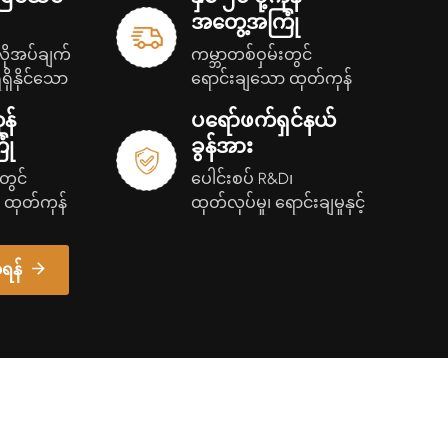
်သည့် စက်ရုံ ၁၀ ရုံKingston သည် ကြီးမားသော
အတွေ့အကြုံ
 ထူးခြားသော ယှဉ်ပြိုင်နိုင်စွမ်းကို ရရှိထားသည်။ ကျွန်ုပ်
ိုအပ်ချက်
ကမ္ဘာတစ်ဝှမ်းတွင်
တီထွင်မှုကို လိုက်နာပြီး မြှင့်တင်ပေးပါသည်။ ဉာဏ်
ှိနိုင်သော
ရောင်းချသော ထုတ်ကုန်
သော ဖွံ့ဖြိုးတိုးတက်မှု စက်မှုလုပ်ငန်းသုံး စက်ပစ္စည်း
ရှင်းချက်
များဖြင့် ရင့်ကျက်သော
ုဖြစ်ပြီး၊ ကမ္ဘာလုံးဆိုင်ရာ ဖောက်သည်များအတွက်
ုန်
ပရော်ဖက်ရှင်နယ်
ထောက်ပံ့ရေးကွင်းဆက်
းအင်ချွေတာပြီး သဘာဝပတ်ဝန်းကျင်နှင့် သဟဇာတဖြစ်
ုံ
ခွန်အား
ံ့ပိုးပေးရန် ကတိပြုထားသည်။ အဓိကထုတ်ကုန်အစုစု
တွင်
ပေါင်းစပ် R&D၊
 ဂီယာ ကြိတ်စက်များ CNC ခုံနှင့် ဒေါင်လိုက်ခုံ VMC
 ထုတ်ကုန်
ထုတ်လုပ်မှု၊ ရောင်းချမှုနှင့်
့်ကျက်သော
ရောင်းချပြီးနောက်
 Gantry Milling Center တူးဖော်စက်များ လေဆာဖြတ်
ကွင်းဆက်
ဝန်ဆောင်မှု
်များ ပန်းကန်ကွေးခြင်း လှိမ့်ခြင်းလျှောက်လွှာ
ရန်
ုပ်မှု၊ စိုက်ပျိုးရေးစက်ပစ္စည်းများ၊ မော်တော်ကား
ိတ်ကြိုက်ပြုလုပ်ထားသော အထူးထုတ်လုပ်မှုလိုင်းများ။
ှိနေခြင်းKingston သည် ခိုင်မာသော ဖွံ့ဖြိုးတိုးတက်မှု
ျွန်ုပ်တို့၏ ထုတ်ကုန်များကို နိုင်ငံပေါင်း များစွာ
နိုင်ငံပေါင်း ၆၀ အမေရိကန်ပြည်ထောင်စု၊ မက္ကဆီကို၊ ကို
အာရေဗျ၊ ဂါနာ၊ အီသီယိုးပီးယား၊ အိန္ဒိယ၊ စင်ကာပူနှင့်