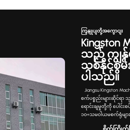
ကြှနျုပျတို့အကွောငျး
Kingston 
သည် ကျွန်ု
သစ်နိုင်စွမ
ပါသည်။
Jiangsu Kingston Machin
စက်ပစ္စည်းများဆိုင်ရာ သုတ
ရောင်းချမှုတို့ကို ပေါင်
၁၀+သမဝါယမစက်ရုံများ၆၀+ပ
(CNY)ကျွန်ုပ်တို့ကား မ
စိတ်ကြိုက်