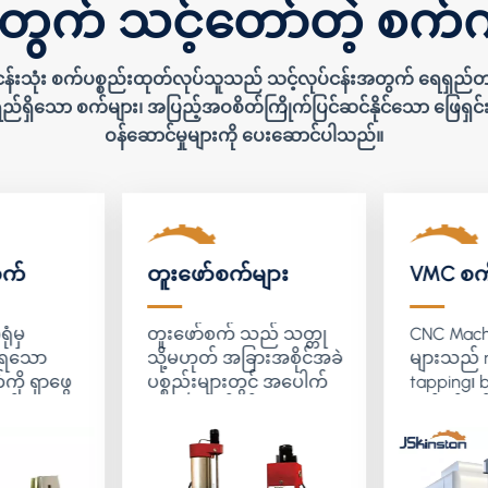
ွက် သင့်တော်တဲ့ စက်ကိ
်ငန်းသုံး စက်ပစ္စည်းထုတ်လုပ်သူသည် သင့်လုပ်ငန်းအတွက် ရေရှည်တန
ည်ရှိသော စက်များ၊ အပြည့်အဝစိတ်ကြိုက်ပြင်ဆင်နိုင်သော ဖြေရှင်းချ
ဝန်ဆောင်မှုများကို ပေးဆောင်ပါသည်။
စက်
တူးဖော်စက်များ
VMC စက်
ုံမှ
တူးဖော်စက် သည် သတ္တု
CNC Mach
ျရသော
သို့မဟုတ် အခြားအစိုင်အခဲ
များသည် mil
ကို ရှာဖွေ
ပစ္စည်းများတွင် အပေါက်
tapping၊ b
့သည် ဂီယာ
များတူးဖော်ရန် အဓိက
လုပ်ငန်းစဉ
က် စံနှင့်
အသုံးပြုသည့် အခြေခံ
တည်းတွင် 
င်းစက်များ
စက်ကိရိယာတစ်ခု
သော မြင့်
ပါသည်။
ဖြစ်သည်။အစရှိတဲ့
အလိုအလျ