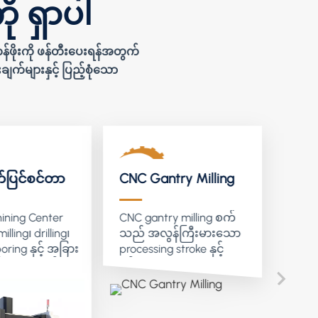
ု ရှာပါ
်ဖိုးကို ဖန်တီးပေးရန်အတွက်
က်များနှင့် ပြည့်စုံသော
ပြင်စင်တာ
CNC Gantry Milling
ining Center
CNC gantry milling စက်
ling၊ drilling၊
သည် အလွန်ကြီးမားသော
oring နှင့် အခြား
processing stroke နှင့်
်များကို တစ်ခု
ခိုင်မာသော အလုံးစုံ
ပေါင်းစပ်ထား
တောင့်တင်းမှုရှိသော
မားသောတိကျမှု၊
gantry frame structure ကို
ောက်
အသုံးပြုသည်။ ၎င်းသည်