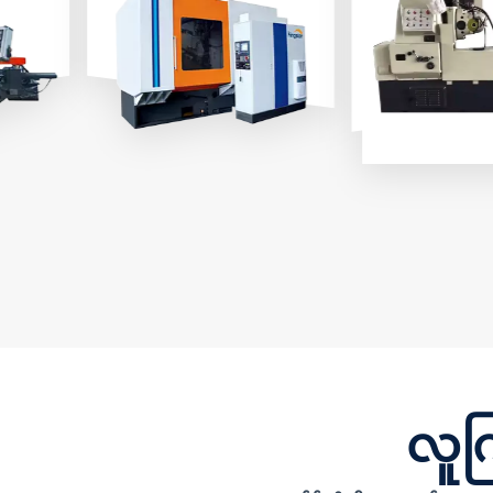
တည်ငြိမ်သော
်ခု
ကွန်ပျူတာ ဂဏန်းသင်္ချာ
အရည်အသွေး၊ ယှဉ
စဉ်
ထိန်းချုပ်မှု စနစ်ကို
သော စက်ရုံထုတ်
ြင်း
အသုံးပြုပြီး ဆလင်ဒါပုံ
အသေးစိတ် pa
သို့မဟုတ် ကွန်ပုံသဏ္ဍာန်
များနှင့် catalo
ု မ
workpieces များပေါ်တွင်
ပါ။
ပေါက်
ဂီယာသွားများကို
အဆက်မပြတ် ဖြတ်
ဖြစ်
တောက်ရန် hob tool ကို
ှိတဲ့
အသုံးပြုသည်။၎င်းသည်
ဂီယာအမျိုးမျိုးကို စီမံ
ုင်ပါ
ဆောင်ရွက်နိုင်သည် spur
င်း၊
ဂီယာများ၊ helical ဂီယာ
း၊ ထူ
များ၊ worm ဂီယာများ၊
ုပ်ခြင်း
sprockets နှင့် splines များ
မြင့်မားသောတိကျမှုနှင့်
မားသော
မြင့်မားသောထိရောက်မှု
စွမ်း
ဖြင့်။၎င်းတွင် အင်္ဂါရပ်များ
လူက
တည်ငြိမ်သောစွမ်းဆောင်
ှာပြင်
ရည်၊ မြင့်မားသောစက်ပိုင်း
ာမှုနှင့်
ဆိုင်ရာတိကျမှု၊