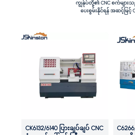
ရိတ်
မြင့်မားသော
ကျွန်ုပ်တို့၏ CNC စက်များသည
ည်။၎င်း
အလိုအလျောက်လုပ်ဆောင်
ပေးစွမ်းနိုင်ရန် အဆင့်မြင့
မှု၊ လွယ်ကူသောလည်ပတ်မှု
ပြုကြ
နှင့် ခိုင်မာသောစွယ်စုံရမှုတို့
်၊
ပါဝင်သည်.၎င်းကို
ပိုင်း
တွင်ကျယ်စွာ အသုံးပြုကြ
သည် မော်တော်ကား၊
စက်ပစ္စည်းထုတ်လုပ်ခြင်း၊
းများ၊
အာကာသယာဉ်၊ လျှော့ချ
စပ်
စက်များ၊
မော်တော်ဆိုင်ကယ်များနှင့်
အထွေထွေဂီယာဂီယာ
လုပ်ငန်းများ.
CK6132/6140 ပြားချပ်ချပ် CNC
C6266