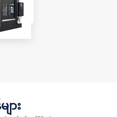
ာများဖြစ်သည်။
ကြီးမားသောနှင့် အလွန်
 tool changer
ကြီးမားသော workpieces
် အဆင့်မြင့် CNC
များကို လေးလံသောအလုပ်
တပ်ဆင်ထား
ဖြတ်တောက်ခြင်းနှင့်
် ရှုပ်ထွေးသော
မြင့်မားသောတိကျသော
င်းထုတ်လုပ်မှု
စက်ယန္တရားများတွင်
ူးခြားသောတိကျ
အထူးပြုထားပြီး လေးလံ
ါတလဲလဲ
သောစက်မှုလုပ်ငန်း၊ စက်မှု
င်မှုနှင့် ထိ
ပစ္စည်းကိရိယာများနှင့် မှို
ို ပေးစွမ်းသည်။
ထုတ်လုပ်ခြင်းတွင် ကျယ်
ကား၊
ကျယ်ပြန့်ပြန့်အသုံးပြု
၊ မှိုပြုလုပ်
သည်။
ိုင်းဆိုင်ရာ
်းများနှင့် တိကျ
ီယာတို့တွင်
ြန့်ပြန့်အသုံးချ
ွန်ုပ်တို့၏
 Center များကို
များ
ာထုတ်လုပ်မှု
များနှင့်ကိုက်ညီ