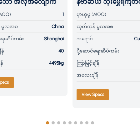
ရှိသော အလိုအလျောက်
နီဗာဆယ် သိုးမွှေးကြိတ
ိုက်သတ္တု ဘက်စုံသုံး
X5750/A
 (MOQ)
1
မှာယူမှု (MOQ)
် မူလအစ
China
ထုတ်ကုန် မူလအစ
်ရေးဆိပ်ကမ်း
Shanghai
အရောင်
Cu
ိန်
40
ပို့ဆောင်ရေးဆိပ်ကမ်း
န်
4495kg
ကြာမြင့်ချိန်
အလေးချိန်
pecs
View Specs