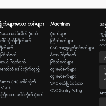
ိုက်များသော တဂ်များ
Machines
အမ
သော ဒေါင်လိုက် ခုံစက်
ခုံစက်များ
ကျွန
အချ
ေါင်လိုက်ကြိတ်စက်
ကြိတ်စက်များ
ထားခ
ြိတ်စက်
CNC သတ္တုချည်ငင်စက်များ
ခုံကြိတ်စက်
ဂီယာ ကြိတ်စက်
ာဆယ် ကြိတ်စက်
ကြိတ်စက်များ
်ကော်လံ ဒေါင်လိုက်လှည့်
တူးဖော်စက်များ
တူးဖော်စက်များ
သော CNC ဒေါင်လိုက်
VMC စက်ပြင်စင်တာ
ිරියට
CNC Gantry Milling
Atta
ကြီးသော ဒေါင်လိုက် ခုံစက်