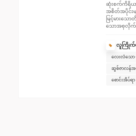
ဆုံးစက်ကိရိယာ
အစိတ်အပိုင်းမ
မြင့်မားသောတိ
သောအစုလိုက်
ခြင်းတိကျမှုကိ
စက်၏ဝန်ဆောင်မ
လူကြိုက်
ሹካပြုပြင်ထိန်
အရာဖြစ်လာသည်
လေးလံသော 
ပြုပြင်ထိန်းသ
ဆွစ်ဇာလန်အ
နောက် လိုက်န
သန့်ရှင...
စောင်းအိပ်ရာ