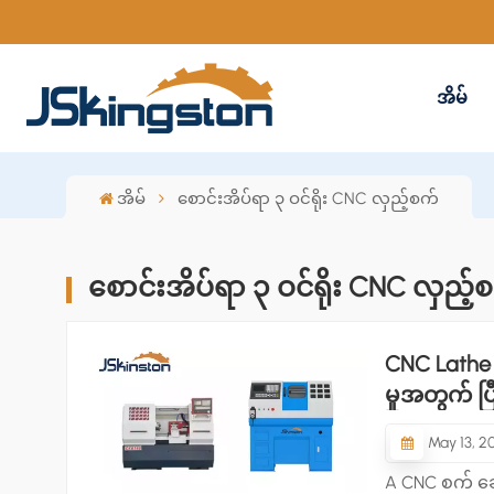
အိမ်
အိမ်
စောင်းအိပ်ရာ ၃ ဝင်ရိုး CNC လှည့်စက်
စောင်းအိပ်ရာ ၃ ဝင်ရိုး CNC လှည့်
CNC Lathe ပ
မှုအတွက် ပြ
May 13, 2
A CNC စက် ခေတ