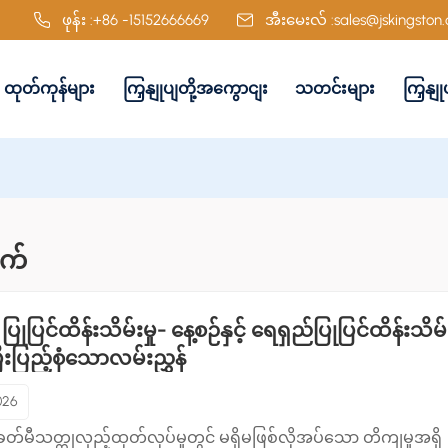
ဖုန်း :
+86 -15152666669
အီးမေးလ် :
sales@jskingston
ထုတ်ကုန်များ
ကြှနျုပျတို့အကွောငျး
သတင်းများ
ကြှနျ
စက်
ြုပြင်ထိန်းသိမ်းမှု- နေ့စဉ်နှင့် ရေရှည်ပြုပြင်ထိန်းသိမ်
ီးပြည့်စုံသောလမ်းညွှန်
026
်မီသတ္တုလှည့်ထုတ်လုပ်မှုတွင် မရှိမဖြစ်လိုအပ်သော တိကျမှုအရှိ