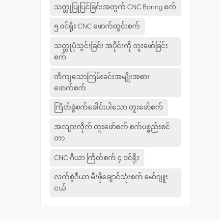
သတ္တုပြုပြင်ခြင်းအတွက် CNC Boring စက်
၅ ဝင်ရိုး CNC ဖောက်ထွင်းစက်
သတ္တုပုံသွင်းခြင်း အပိုင်းကို တူးဖော်ခြင်း
စက်
တိကျသောကြမ်းခင်းအမျိုးအစား
ဖောက်စက်
ကြိတ်ခွဲစက်ခေါင်းပါသော တူးဖော်စက်
အလျားလိုက် တူးဖော်စက် စက်ပစ္စည်းစင်
တာ
CNC ဂီယာ ကြိတ်စက် ၄ ဝင်ရိုး
လက်စွဲဂီယာ မီးဖိုချောင်သုံးစက် မော်ဂျူး
ငယ်