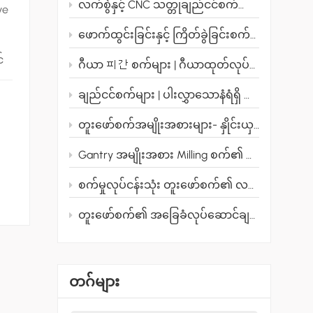
လက်စွဲနှင့် CNC သတ္တုချည်ငင်စက်များ ရွေးချယ်ခြင်း- အပြည့်အစုံလမ်းညွှန်
ve
عربي
ဖောက်ထွင်းခြင်းနှင့် ကြိတ်ခွဲခြင်းစက်- အကာအရံများကို တိကျစွာ စက်ဖြင့် ပြုပြင်ရန်အတွက် ပါဝါကိရိယာတစ်ခု
မြန်မာ
်
ဂီယာ 피간 စက်များ | ဂီယာထုတ်လုပ်မှု၏ အဓိက စက်ကိရိယာများနှင့် ဂီယာလုပ်ငန်း၏ အခြေခံအုတ်မြစ်
Tiếng Việt
ချည်ငင်စက်များ | ပါးလွှာသောနံရံရှိ သတ္တုပုံသွင်းခြင်းတွင် စမတ်ကျသော ထုတ်လုပ်မှုအတွက် အစွမ်းထက်သောကိရိယာတစ်ခု
ာ
တူးဖော်စက်အမျိုးအစားများ- နှိုင်းယှဉ်ချက်
Gantry အမျိုးအစား Milling စက်၏ အဓိကအားသာချက်များ
ု
စက်မှုလုပ်ငန်းသုံး တူးဖော်စက်၏ လက်တွေ့လုပ်ဆောင်ချက်များ
တူးဖော်စက်၏ အခြေခံလုပ်ဆောင်ချက်များ- ရိုးရှင်းသောလမ်းညွှန်
တဂ်များ