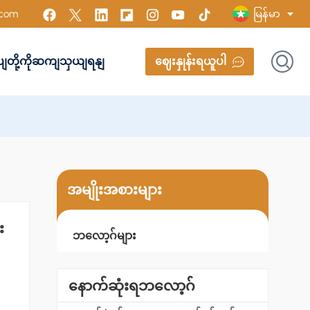
မြန်မာ
.com
ုပျတို့ကိုဆကျသှယျရနျ
ဈေးနှုန်းရယူပါ
English
Français
Русский
Italiano
အမျိုးအစားများ
Español
း
Português
ဘလော့ဂ်များ
Türk
နောက်ဆုံးရဘလော့ဂ်
Polski