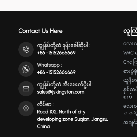
Contact Us Here
လူကြ
လေးလံ
ကျွန်ုပ်တို့ထံ ဖုန်းခေါ်ဆိုပါ :
+86 -15152666669
VMC ဒ
Cnc က
Whatsapp :
စားပွဲ
+86 -15152666669
ယူနီဗ
ကျွန်ုပ်တို့ထံ အီးမေးလ်ပို့ပါ :
နှစ်ထပ
sales@jskingston.com
စက်
လိပ်စာ :
လေးလံ
Road 102, North of city
උපද
developing zone Suqian, Jiangsu,
အချင်း
China