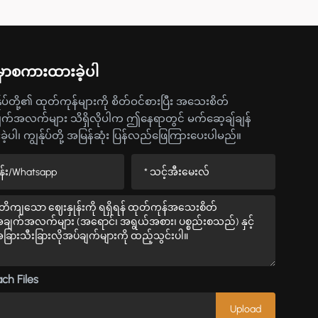
ှာစကားထားခဲ့ပါ
်ုပ်တို့၏ ထုတ်ကုန်များကို စိတ်ဝင်စားပြီး အသေးစိတ်
က်အလက်များ သိရှိလိုပါက ဤနေရာတွင် မက်ဆေ့ချ်ချန်
ဲ့ပါ၊ ကျွန်ုပ်တို့ အမြန်ဆုံး ပြန်လည်ဖြေကြားပေးပါမည်။
ch Files