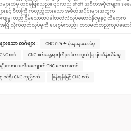
များထဲမှ တစ်ခုဖြစ်သည်။ ၎င်းသည် shaft အစိတ်အပိုင်းများ၊ slee
ျားနှင့် စိတ်ကြိုက်လှည့်ထားသော အစိတ်အပိုင်းများအတွက်
ကျမှု၊ တည်ငြိမ်သောထပ်ခါတလဲလဲလုပ်ဆောင်နိုင်မှုနှင့် ထိရောက်
အပြုံလိုက်ထုတ်လုပ်မှုကို ပေးစွမ်းသည်။ တသမတ်တည်းလုပ်ဆောင
ုထိန်းသိမ်းရန်၊ မမျှော်လင့်ထားသော ရပ်တန့်ချိန်ကိုလျှော့ချရန်နှင့်
ှုသက်တမ်းကိုတိုးချဲ့ရန်အတွက် စံသတ်မှတ်ထားပြီး ပုံမှန် CNC
များသော တဂ်များ :
CNC ሹካት ပုံမှန်ဝန်ဆောင်မှု
းသိမ်းမှုသည် အလုပ်ရုံနှင့် စက်ရုံတိုင်းအတွက် မရှိမဖြစ်လိုအပ်သေ
။နေ့စဉ်ပြုပြင်ထိန်းသိမ်းမှု သတ္တုအတွက် CNC လှည်းစက်နေ့စဉ်
CNC စက်
CNC စက်ယန္တရား ကြိုတင်ကာကွယ် ပြုပြင်ထိန်းသိမ်းမှု
ိမ်းမှုသည် အော်ပရေတာများ အလုပ်မစတင်မီနှင့် အလုပ်ပြီးဆုံးပြီး
မျိုးအစား အလိုအလျောက် CNC လှေကားထစ်
ာရမည့် အခြေခံလုပ်ရိုးလုပ်စဉ်ဖြစ်သည်။ပထမဦးစွာ စက်တစ်ခုလုံးကိ
 ၃ ဝင်ရိုး CNC လှည့်စက်
မြန်နှုန်းမြင့် CNC စက်